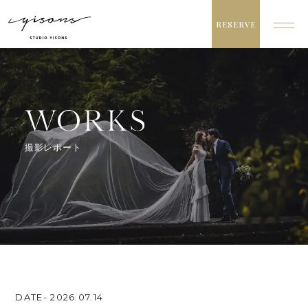
メニ
Concept
イソンズのこだわり
Plan
撮影プラン
撮影レポート
Dress
衣装
Gallery
イメージカット
Works
撮影レポート
Studio & Location
スタジオ紹介
DATE- 2026.07.14
News
お知らせ