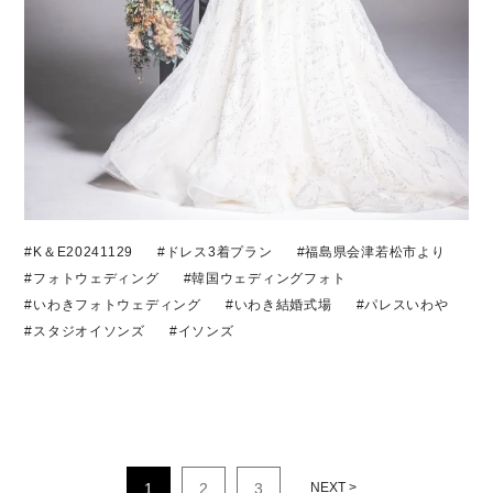
#K＆E20241129
#ドレス3着プラン
#福島県会津若松市より
#フォトウェディング
#韓国ウェディングフォト
#いわきフォトウェディング
#いわき結婚式場
#パレスいわや
#スタジオイソンズ
#イソンズ
1
2
3
NEXT >