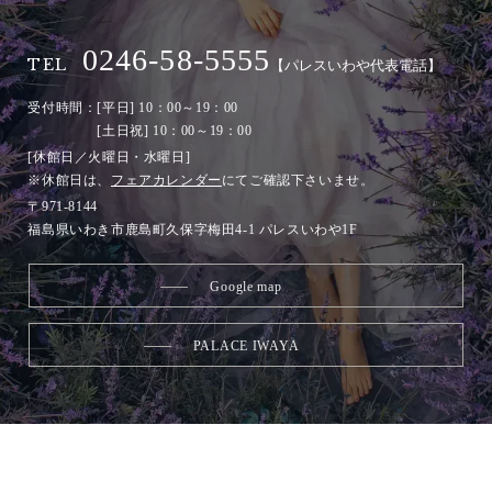
0246-58-5555
TEL
【パレスいわや代表電話】
受付時間：[平日] 10：00～19：00
[土日祝] 10：00～19：00
[休館日／火曜日・水曜日]
※休館日は、
フェアカレンダー
にてご確認下さいませ。
〒971-8144
福島県いわき市鹿島町久保字梅田4-1 パレスいわや1F
Google map
PALACE IWAYA