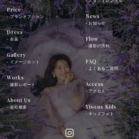
- スタジオレンタル
Price
News
- プランオプション
- お知らせ
Dress
Flow
- 衣装
- 撮影の流れ
Gallery
FAQ
- イメージカット
- よくあるご質問
Works
Access
- 撮影レポート
- アクセス
About Us
Yisons Kids
- 会社概要
- キッズフォト